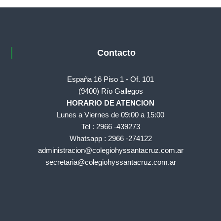
d
o
r
e
s
Contacto
d
e
España 16 Piso 1 - Of. 101
l
(9400) Río Gallegos
a
HORARIO DE ATENCION
H
Lunes a Viernes de 09:00 a 15:00
i
Tel : 2966 -439273
g
Whatsapp : 2966 -274122
i
administracion@colegiohyssantacruz.com.ar
e
secretaria@colegiohyssantacruz.com.ar
n
e
y
S
e