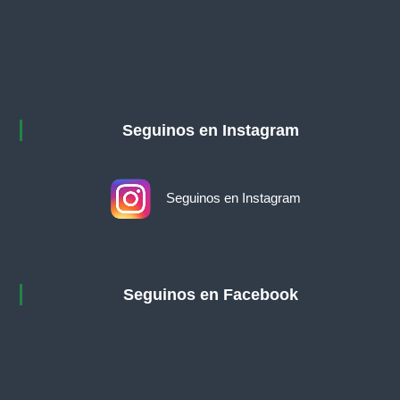
g
u
r
i
d
a
Seguinos en Instagram
d
d
e
Seguinos en Instagram
l
a
P
r
o
Seguinos en Facebook
v
i
n
c