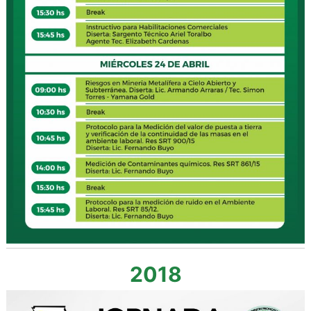
a
d
e
S
a
n
t
a
C
r
u
z
2018