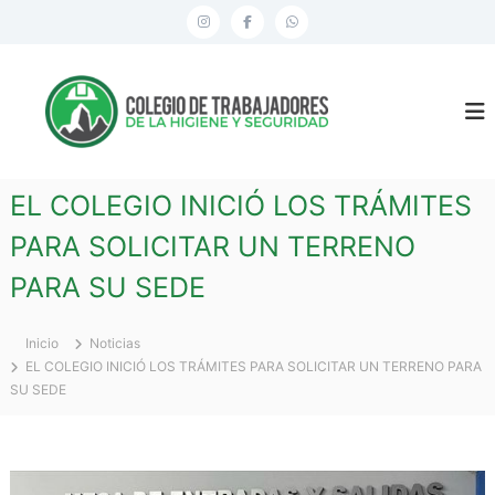
S
I
F
W
a
n
a
h
l
C
t
s
c
a
a
o
t
e
t
r
l
a
a
b
s
e
l
g
g
o
a
c
EL COLEGIO INICIÓ LOS TRÁMITES
i
o
r
o
p
o
PARA SOLICITAR UN TERRENO
n
a
k
p
d
t
PARA SU SEDE
m
e
e
n
T
i
r
Inicio
Noticias
d
EL COLEGIO INICIÓ LOS TRÁMITES PARA SOLICITAR UN TERRENO PARA
a
o
SU SEDE
b
a
j
a