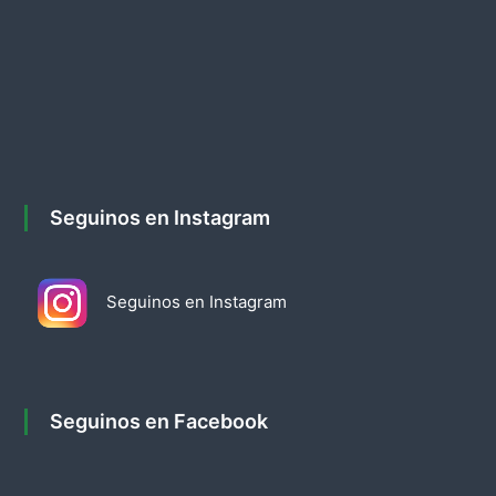
e
e
n
t
r
Seguinos en Instagram
a
d
Seguinos en Instagram
a
s
Seguinos en Facebook