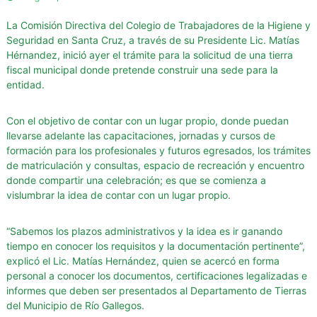
g
La Comisión Directiva del Colegio de Trabajadores de la Higiene y
u
Seguridad en Santa Cruz, a través de su Presidente Lic. Matías
r
Hérnandez, inició ayer el trámite para la solicitud de una tierra
i
fiscal municipal donde pretende construir una sede para la
d
entidad.
a
d
Con el objetivo de contar con un lugar propio, donde puedan
d
llevarse adelante las capacitaciones, jornadas y cursos de
e
formación para los
profesionales y futuros egresados, los trámites
l
de matriculación y consultas, espacio de recreación y encuentro
a
donde compartir una celebración; es que se comienza a
vislumbrar la idea de contar con un lugar propio.
P
r
o
“Sabemos los plazos administrativos y la idea es ir ganando
tiempo en conocer los requisitos y la documentación pertinente”,
v
explicó el Lic. Matías Hernández, quien se acercó en forma
i
personal a conocer los documentos, certificaciones legalizadas e
n
informes que deben ser presentados al Departamento de Tierras
c
del Municipio de Río Gallegos.
i