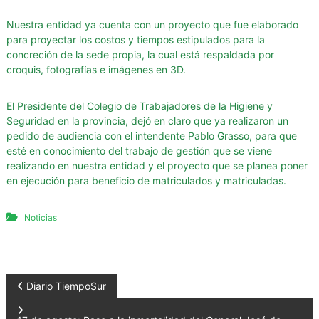
a
Nuestra entidad ya cuenta con un proyecto que fue elaborado
d
para proyectar los costos y tiempos estipulados para la
e
concreción de la sede propia, la cual está respaldada por
S
croquis, fotografías e imágenes en 3D.
a
n
El Presidente del Colegio de Trabajadores de la Higiene y
t
Seguridad en la provincia, dejó en claro que ya realizaron un
a
pedido de audiencia con el intendente Pablo Grasso, para que
esté en conocimiento del trabajo de gestión que se viene
C
realizando en nuestra entidad y el proyecto que se planea poner
r
en ejecución para beneficio de matriculados y matriculadas.
u
z
Noticias
N
Diario TiempoSur