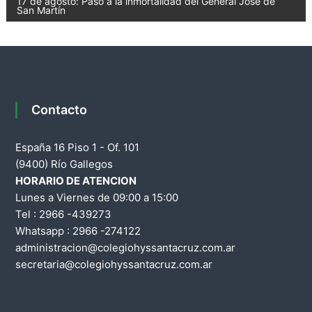
a
17 de agosto: Paso a la inmortalidad del General José de
San Martín
v
e
g
Contacto
a
España 16 Piso 1 - Of. 101
c
(9400) Río Gallegos
HORARIO DE ATENCION
i
Lunes a Viernes de 09:00 a 15:00
Tel : 2966 -439273
ó
Whatsapp : 2966 -274122
n
administracion@colegiohyssantacruz.com.ar
secretaria@colegiohyssantacruz.com.ar
d