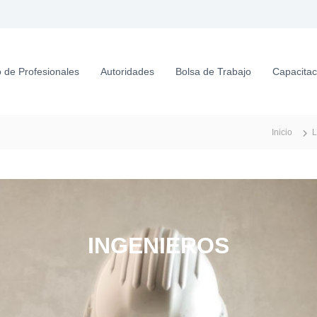
S
a
l
t
a
o de Profesionales
Autoridades
Bolsa de Trabajo
Capacitac
r
a
l
c
Inicio
L
o
n
t
e
n
i
d
INGENIEROS
o