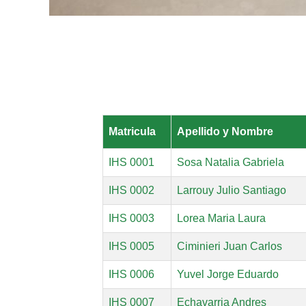
o
r
e
s
d
e
l
a
Matricula
Apellido y Nombre
H
i
IHS 0001
Sosa Natalia Gabriela
g
i
IHS 0002
Larrouy Julio Santiago
e
n
IHS 0003
Lorea Maria Laura
e
IHS 0005
Ciminieri Juan Carlos
y
S
IHS 0006
Yuvel Jorge Eduardo
e
g
IHS 0007
Echavarria Andres