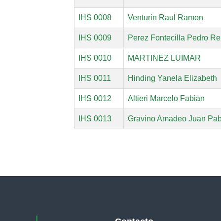
u
IHS 0008
Venturin Raul Ramon
r
i
IHS 0009
Perez Fontecilla Pedro R
d
a
IHS 0010
MARTINEZ LUIMAR
d
IHS 0011
Hinding Yanela Elizabeth
d
e
IHS 0012
Altieri Marcelo Fabian
l
a
IHS 0013
Gravino Amadeo Juan Pab
P
r
o
v
i
n
c
i