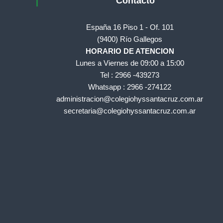
a
Contacto
d
e
España 16 Piso 1 - Of. 101
S
(9400) Río Gallegos
a
HORARIO DE ATENCION
n
Lunes a Viernes de 09:00 a 15:00
t
Tel : 2966 -439273
a
Whatsapp : 2966 -274122
C
administracion@colegiohyssantacruz.com.ar
r
secretaria@colegiohyssantacruz.com.ar
u
z