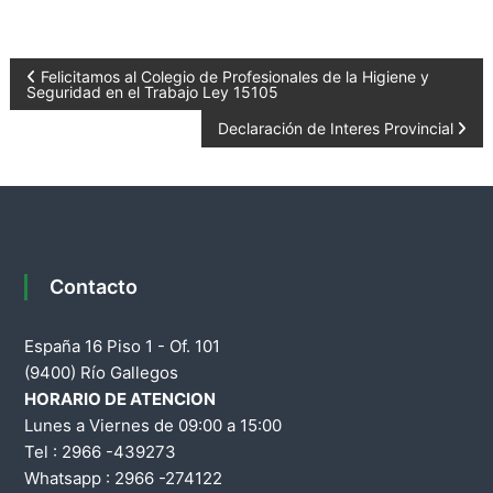
a
d
N
e
Felicitamos al Colegio de Profesionales de la Higiene y
Seguridad en el Trabajo Ley 15105
S
a
Declaración de Interes Provincial
a
n
v
t
a
e
C
r
g
Contacto
u
z
a
España 16 Piso 1 - Of. 101
c
(9400) Río Gallegos
HORARIO DE ATENCION
i
Lunes a Viernes de 09:00 a 15:00
Tel : 2966 -439273
ó
Whatsapp : 2966 -274122