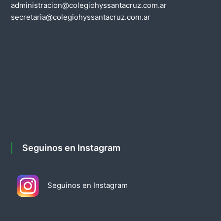
administracion@colegiohyssantacruz.com.ar
n
secretaria@colegiohyssantacruz.com.ar
d
e
e
n
t
r
Seguinos en Instagram
a
Seguinos en Instagram
d
a