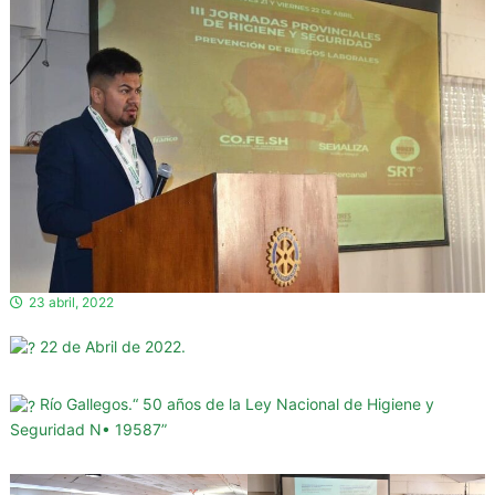
d
o
r
e
s
d
e
l
a
H
i
g
23 abril, 2022
i
22 de Abril de 2022.
e
n
e
Río Gallegos.“ 50 años de la Ley Nacional de Higiene y
Seguridad N• 19587”
y
S
e