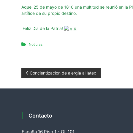
g
u
Aquel 25 de mayo de 1810 una multitud se reunió en la Pl
artífice de su propio destino.
r
i
d
¡Feliz Día de la Patria!
a
d
Noticias
d
e
l
a
N
Concientizacion de alergia al latex
P
a
r
o
v
v
i
e
n
Contacto
c
g
i
España 16 Piso 1 - Of. 101