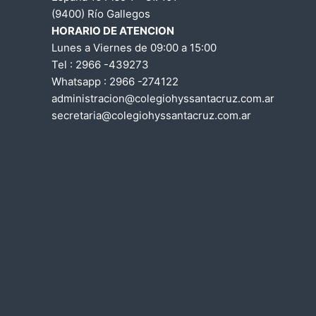
a
a
(9400) Río Gallegos
d
HORARIO DE ATENCION
e
c
Lunes a Viernes de 09:00 a 15:00
S
Tel : 2966 -439273
a
i
Whatsapp : 2966 -274122
n
administracion@colegiohyssantacruz.com.ar
t
ó
secretaria@colegiohyssantacruz.com.ar
a
n
C
r
d
u
z
e
e
n
t