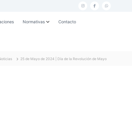
I
F
W
n
a
h
aciones
Normativas
Contacto
s
c
a
t
e
t
a
b
s
g
o
a
Noticias
25 de Mayo de 2024 | Día de la Revolución de Mayo
r
o
p
a
k
p
m