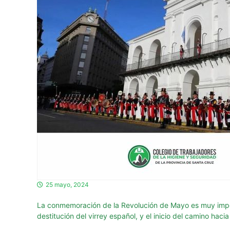
o
r
e
s
d
e
l
a
H
i
g
i
e
n
e
25 mayo, 2024
y
S
La conmemoración de la Revolución de Mayo es muy importa
destitución del virrey español, y el inicio del camino haci
e