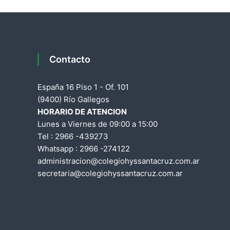
v
e
g
Contacto
a
España 16 Piso 1 - Of. 101
(9400) Río Gallegos
c
HORARIO DE ATENCION
Lunes a Viernes de 09:00 a 15:00
i
Tel : 2966 -439273
Whatsapp : 2966 -274122
ó
administracion@colegiohyssantacruz.com.ar
secretaria@colegiohyssantacruz.com.ar
n
d
e