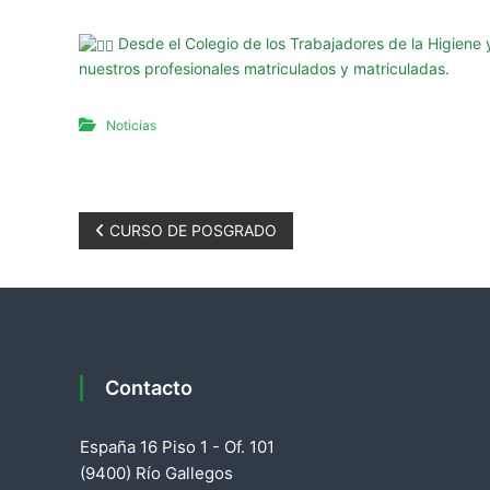
a
d
Desde el Colegio de los Trabajadores de la Higiene 
e
nuestros profesionales matriculados y matriculadas.
S
a
Noticias
n
t
a
C
N
CURSO DE POSGRADO
r
u
a
z
v
e
Contacto
g
España 16 Piso 1 - Of. 101
a
(9400) Río Gallegos