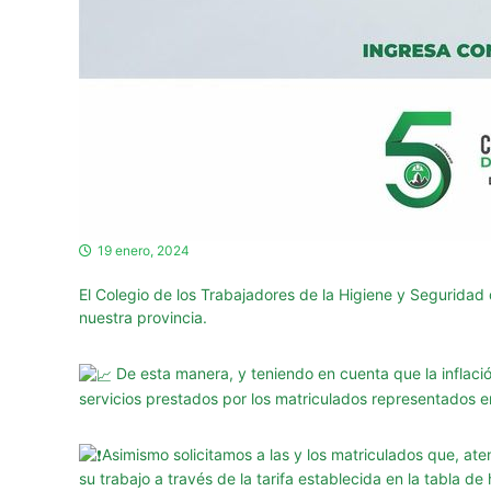
g
u
r
i
d
a
d
d
e
l
19 enero, 2024
a
P
El Colegio de los Trabajadores de la Higiene y Seguridad 
r
nuestra provincia.
o
v
De esta manera, y teniendo en cuenta que la inflació
i
servicios prestados por los matriculados representados 
n
c
Asimismo solicitamos a las y los matriculados que, ate
i
su trabajo a través de la tarifa establecida en la tabla d