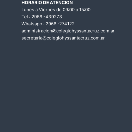
HORARIO DE ATENCION
c
Lunes a Viernes de 09:00 a 15:00
Tel : 2966 -439273
i
Whatsapp : 2966 -274122
administracion@colegiohyssantacruz.com.ar
ó
secretaria@colegiohyssantacruz.com.ar
n
d
e
e
n
t
r