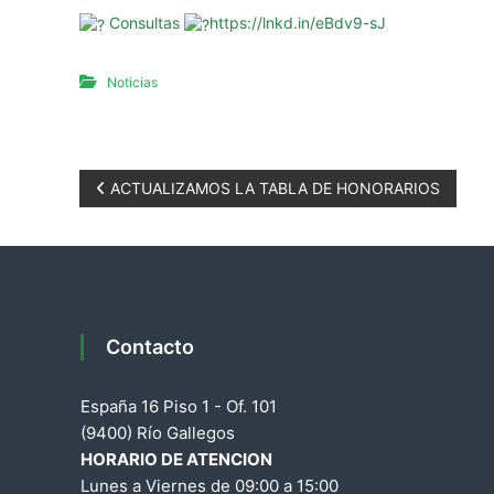
a
Consultas
https://lnkd.in/eBdv9-sJ
d
e
Noticias
S
a
n
t
N
ACTUALIZAMOS LA TABLA DE HONORARIOS
a
C
a
r
u
v
z
e
Contacto
g
España 16 Piso 1 - Of. 101
a
(9400) Río Gallegos
HORARIO DE ATENCION
c
Lunes a Viernes de 09:00 a 15:00