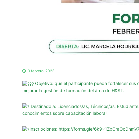
g
u
r
i
d
a
d
d
e
l
3 febrero, 2023
a
P
Objetivo: que el participante pueda fortalecer sus
r
mejorar la gestión de formación del área de H&ST.
o
v
Destinado a: Licenciados/as, Técnicos/as, Estudiantes
i
conocimientos sobre capacitación laboral.
n
c
Inscripciones:
https://forms.gle/6k9x1ZxCraQoDnmV
i