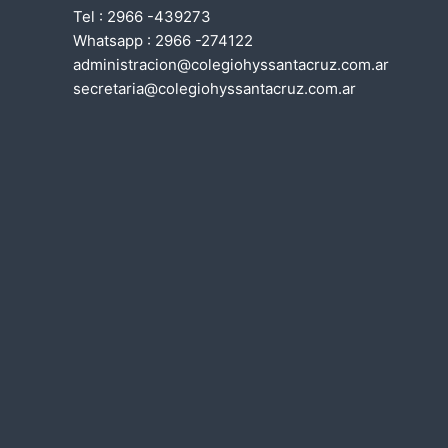
Tel : 2966 -439273
i
Whatsapp : 2966 -274122
administracion@colegiohyssantacruz.com.ar
ó
secretaria@colegiohyssantacruz.com.ar
n
d
e
e
n
t
r
a