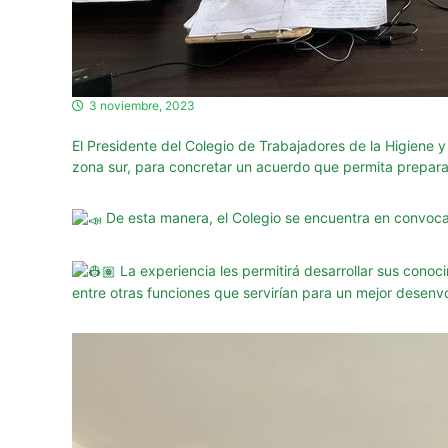
g
u
r
i
d
3 noviembre, 2023
a
d
El Presidente del Colegio de Trabajadores de la Higiene
d
zona sur, para concretar un acuerdo que permita preparar 
e
l
De esta manera, el Colegio se encuentra en convoca
a
P
La experiencia les permitirá desarrollar sus conoc
r
entre otras funciones que servirían para un mejor desenv
o
v
i
n
c
i