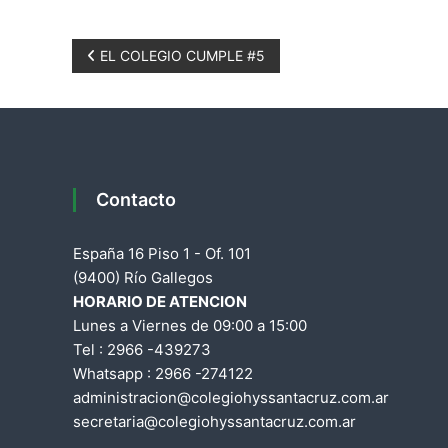
N
EL COLEGIO CUMPLE #5
a
v
e
Contacto
g
España 16 Piso 1 - Of. 101
a
(9400) Río Gallegos
HORARIO DE ATENCION
c
Lunes a Viernes de 09:00 a 15:00
Tel : 2966 -439273
i
Whatsapp : 2966 -274122
administracion@colegiohyssantacruz.com.ar
ó
secretaria@colegiohyssantacruz.com.ar