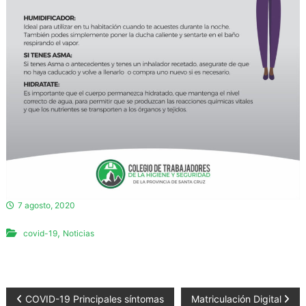
d
o
r
e
s
d
e
l
a
H
i
g
i
7 agosto, 2020
e
,
n
covid-19
Noticias
e
y
S
N
e
COVID-19 Principales síntomas
Matriculación Digital