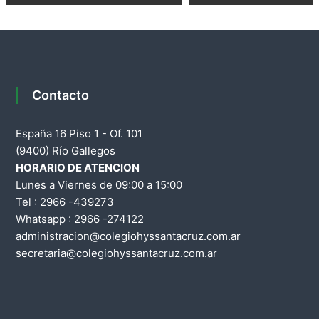
g
a
u
r
v
i
d
e
Contacto
a
d
g
d
España 16 Piso 1 - Of. 101
e
a
(9400) Río Gallegos
l
HORARIO DE ATENCION
a
c
Lunes a Viernes de 09:00 a 15:00
P
Tel : 2966 -439273
i
r
Whatsapp : 2966 -274122
o
administracion@colegiohyssantacruz.com.ar
ó
v
secretaria@colegiohyssantacruz.com.ar
i
n
n
c
d
i