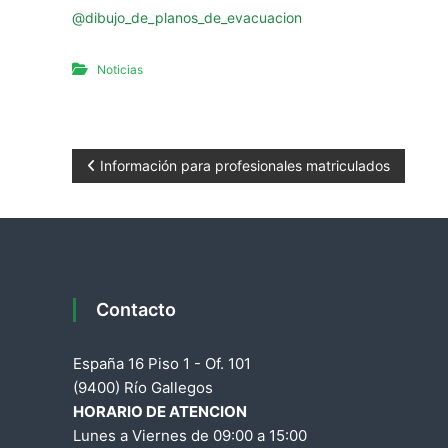
@dibujo_de_planos_de_evacuacion
Noticias
N
Información para profesionales matriculados
a
v
e
Contacto
g
España 16 Piso 1 - Of. 101
a
(9400) Río Gallegos
HORARIO DE ATENCION
c
Lunes a Viernes de 09:00 a 15:00