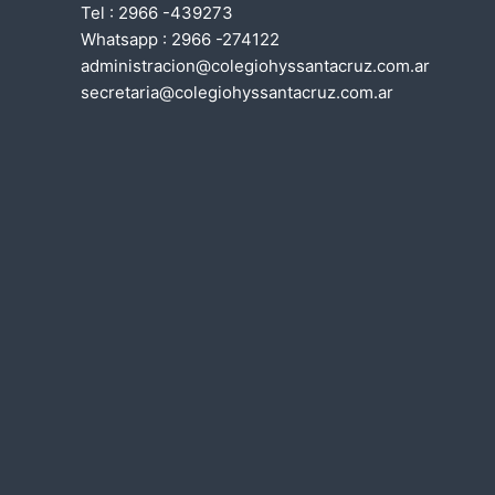
Tel : 2966 -439273
i
Whatsapp : 2966 -274122
administracion@colegiohyssantacruz.com.ar
ó
secretaria@colegiohyssantacruz.com.ar
n
d
e
e
n
t
r
a