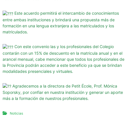
g
u
Este acuerdo permitirá el intercambio de conocimientos
r
entre ambas instituciones y brindará una propuesta más de
i
formación en una lengua extranjera a las matriculados y los
d
matriculados.
a
d
Con este convenio las y los profesionales del Colegio
d
contarán con un 15% de descuento en la matricula anual y en el
arancel mensual, cabe mencionar que todos los profesionales de
e
la Provincia podrán acceder a este beneficio ya que se brindan
l
modalidades presenciales y virtuales.
a
P
Agradecemos a la directora de Petit École, Prof. Mónica
r
Soporsky, por confiar en nuestra institución y generar un aporte
o
más a la formación de nuestros profesionales.
v
i
Noticias
n
c
i