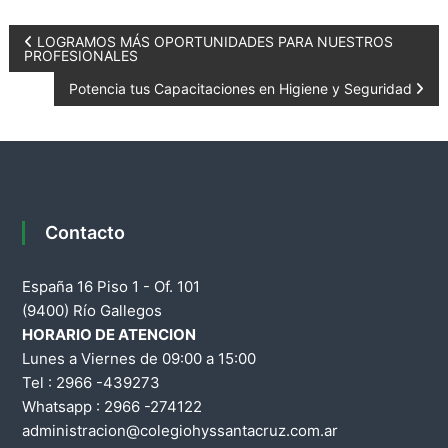
a
N
LOGRAMOS MÁS OPORTUNIDADES PARA NUESTROS
d
PROFESIONALES
e
a
Potencia tus Capacitaciones en Higiene y Seguridad
S
a
v
n
t
e
a
C
g
Contacto
r
u
a
z
España 16 Piso 1 - Of. 101
c
(9400) Río Gallegos
HORARIO DE ATENCION
i
Lunes a Viernes de 09:00 a 15:00
Tel : 2966 -439273
ó
Whatsapp : 2966 -274122
administracion@colegiohyssantacruz.com.ar