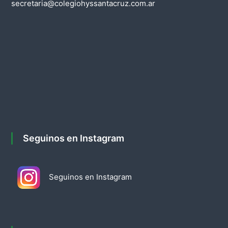
n
secretaria@colegiohyssantacruz.com.ar
d
e
e
n
t
r
Seguinos en Instagram
a
Seguinos en Instagram
d
a