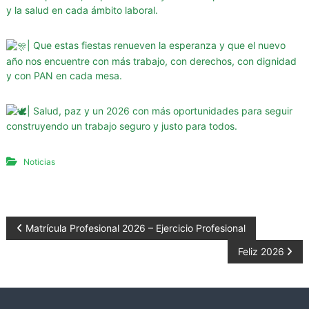
g
y la salud en cada ámbito laboral.
u
r
| Que estas fiestas renueven la esperanza y que el nuevo
i
año nos encuentre con más trabajo, con derechos, con dignidad
y con PAN en cada mesa.
d
a
d
| Salud, paz y un 2026 con más oportunidades para seguir
d
construyendo un trabajo seguro y justo para todos.
e
l
Noticias
a
P
r
o
N
Matrícula Profesional 2026 – Ejercicio Profesional
v
Feliz 2026
a
i
n
v
c
i