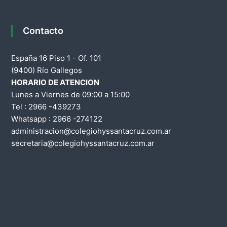
e
a
d
g
Contacto
e
S
a
España 16 Piso 1 - Of. 101
a
(9400) Río Gallegos
n
c
HORARIO DE ATENCION
t
Lunes a Viernes de 09:00 a 15:00
a
i
Tel : 2966 -439273
C
Whatsapp : 2966 -274122
r
ó
administracion@colegiohyssantacruz.com.ar
u
secretaria@colegiohyssantacruz.com.ar
n
z
d
e
e