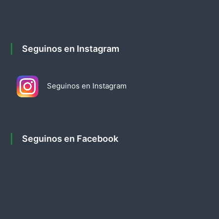
n
t
Seguinos en Instagram
r
a
Seguinos en Instagram
d
a
Seguinos en Facebook
s