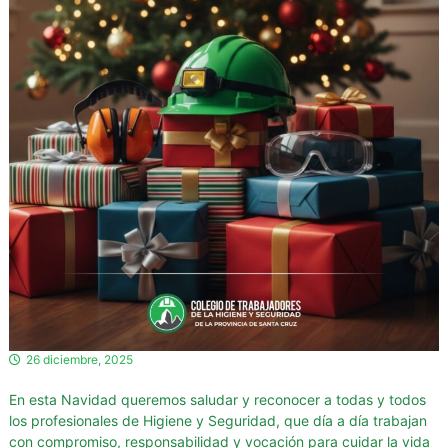
d
o
r
e
s
d
e
l
a
H
i
g
i
e
n
26 diciembre, 2025
e
y
En esta Navidad queremos saludar y reconocer a todas y todos
S
los profesionales de Higiene y Seguridad, que día a día trabajan
e
con compromiso, responsabilidad y vocación para cuidar la vida