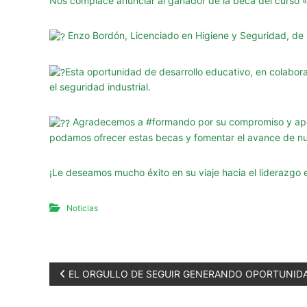
g
Nos complace anunciar al ganador de la beca del curso 
u
r
Enzo Bordón, Licenciado en Higiene y Seguridad, de l
i
d
Esta oportunidad de desarrollo educativo, en colabor
a
el seguridad industrial.
d
d
Agradecemos a
#formando
por su compromiso y apo
e
podamos ofrecer estas becas y fomentar el avance de nu
l
a
¡Le deseamos mucho éxito en su viaje hacia el liderazgo e
P
r
Noticias
o
v
i
n
N
EL ORGULLO DE SEGUIR GENERANDO OPORTUNID
c
i