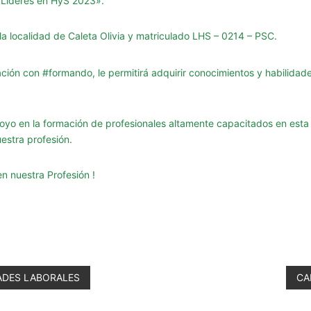
«Líderes en HyS 2023».
a localidad de Caleta Olivia y matriculado LHS – 0214 – PSC.
ación con
#formando
, le permitirá adquirir conocimientos y habilidad
yo en la formación de profesionales altamente capacitados en esta 
estra profesión.
n nuestra Profesión !
ADES LABORALES
CA