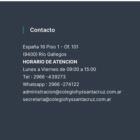
a
a
d
v
e
S
e
Contacto
a
n
g
España 16 Piso 1 - Of. 101
t
a
(9400) Río Gallegos
a
HORARIO DE ATENCION
C
c
Lunes a Viernes de 09:00 a 15:00
r
Tel : 2966 -439273
u
i
Whatsapp : 2966 -274122
z
administracion@colegiohyssantacruz.com.ar
ó
secretaria@colegiohyssantacruz.com.ar
n
d