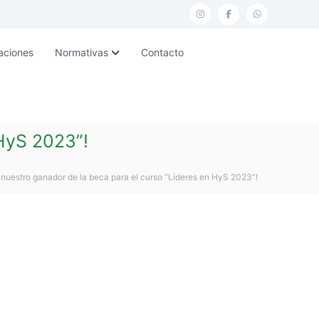
I
F
W
n
a
h
aciones
Normativas
Contacto
s
c
a
t
e
t
a
b
s
g
o
a
 HyS 2023”!
r
o
p
a
k
p
a nuestro ganador de la beca para el curso “Líderes en HyS 2023”!
m