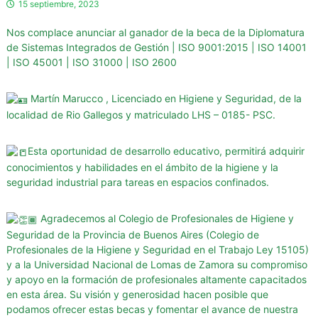
15 septiembre, 2023
g
u
Nos complace anunciar al ganador de la beca de la Diplomatura
r
de Sistemas Integrados de Gestión | ISO 9001:2015 | ISO 14001
i
| ISO 45001 | ISO 31000 | ISO 2600
d
a
Martín Marucco , Licenciado en Higiene y Seguridad, de la
d
localidad de Rio Gallegos y matriculado LHS – 0185- PSC.
d
e
Esta oportunidad de desarrollo educativo, permitirá adquirir
l
conocimientos y habilidades en el ámbito de la higiene y la
a
seguridad industrial para tareas en espacios confinados.
P
r
Agradecemos al Colegio de Profesionales de Higiene y
o
Seguridad de la Provincia de Buenos Aires (
Colegio de
v
Profesionales de la Higiene y Seguridad en el Trabajo Ley 15105
)
y a la
Universidad Nacional de Lomas de Zamora
su compromiso
i
y apoyo en la formación de profesionales altamente capacitados
n
en esta área. Su visión y generosidad hacen posible que
c
podamos ofrecer estas becas y fomentar el avance de nuestra
i