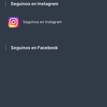
Seguinos en Instagram
a
d
Seguinos en Instagram
a
s
Seguinos en Facebook