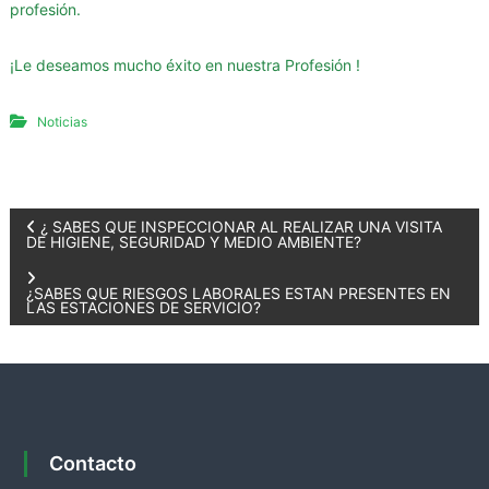
profesión.
a
d
¡Le deseamos mucho éxito en nuestra Profesión !
e
S
Noticias
a
n
t
a
N
¿ SABES QUE INSPECCIONAR AL REALIZAR UNA VISITA
C
DE HIGIENE, SEGURIDAD Y MEDIO AMBIENTE?
r
a
u
¿SABES QUE RIESGOS LABORALES ESTAN PRESENTES EN
LAS ESTACIONES DE SERVICIO?
z
v
e
g
Contacto
a