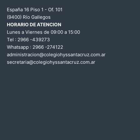
c
España 16 Piso 1 - Of. 101
(9400) Río Gallegos
i
HORARIO DE ATENCION
Lunes a Viernes de 09:00 a 15:00
ó
Tel : 2966 -439273
Whatsapp : 2966 -274122
n
administracion@colegiohyssantacruz.com.ar
secretaria@colegiohyssantacruz.com.ar
d
e
e
n
t
r