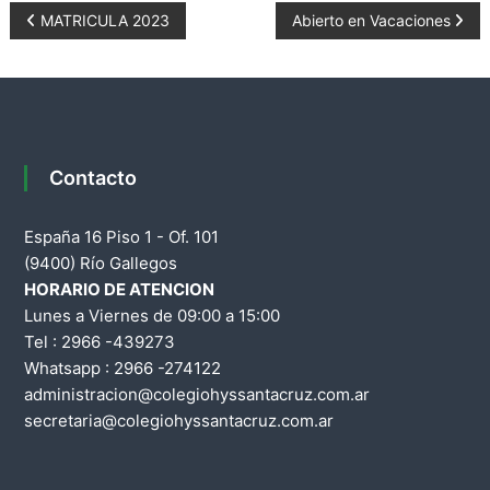
N
MATRICULA 2023
Abierto en Vacaciones
a
v
e
Contacto
g
España 16 Piso 1 - Of. 101
a
(9400) Río Gallegos
HORARIO DE ATENCION
c
Lunes a Viernes de 09:00 a 15:00
Tel : 2966 -439273
i
Whatsapp : 2966 -274122
administracion@colegiohyssantacruz.com.ar
ó
secretaria@colegiohyssantacruz.com.ar
n