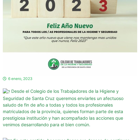
d
o
r
e
s
d
e
l
a
H
i
6 enero, 2023
g
Desde el Colegio de los Trabajadores de la Higiene y
i
Seguridad de Santa Cruz queremos enviarles un afectuoso
e
saludo de fin de año a todas y todos los profesionales
n
matriculados de la provincia, quienes forman parte de esta
e
prestigiosa institución y han acompañado las acciones que
y
venimos desarrollando para el bien común.
S
e