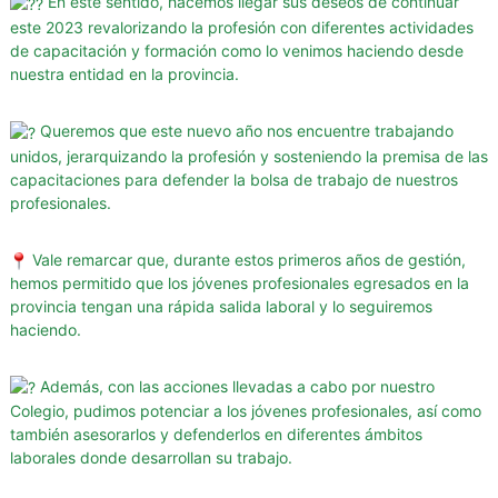
En este sentido, hacemos llegar sus deseos de continuar
g
este 2023 revalorizando la profesión con diferentes actividades
u
de capacitación y
formación como lo venimos haciendo desde
r
nuestra entidad en la provincia.
i
d
Queremos que este nuevo año nos encuentre trabajando
a
unidos, jerarquizando la profesión y sosteniendo la premisa de las
d
capacitaciones para defender la bolsa de trabajo de nuestros
d
profesionales.
e
l
Vale remarcar que, durante estos primeros años de gestión,
a
hemos permitido que los jóvenes profesionales egresados en la
provincia tengan una rápida salida laboral y lo seguiremos
P
haciendo.
r
o
Además, con las acciones llevadas a cabo por nuestro
v
Colegio, pudimos potenciar a los jóvenes profesionales, así como
i
también asesorarlos y defenderlos en diferentes ámbitos
n
laborales donde desarrollan su trabajo.
c
i