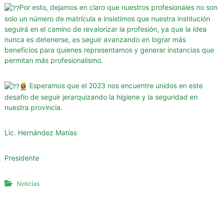
Por esto, dejamos en claro que nuestros profesionales no son
a
solo un número de matrícula e insistimos que nuestra institución
d
seguirá en el camino de revalorizar la profesión, ya que la idea
e
nunca es detenerse, es seguir avanzando en lograr más
S
beneficios para quienes representamos y generar instancias que
a
permitan más profesionalismo.
n
t
Esperamos que el 2023 nos encuentre unidos en este
a
desafío de seguir jerarquizando la higiene y la seguridad en
C
nuestra provincia.
r
u
Lic. Hernández Matías
z
Presidente
Noticias