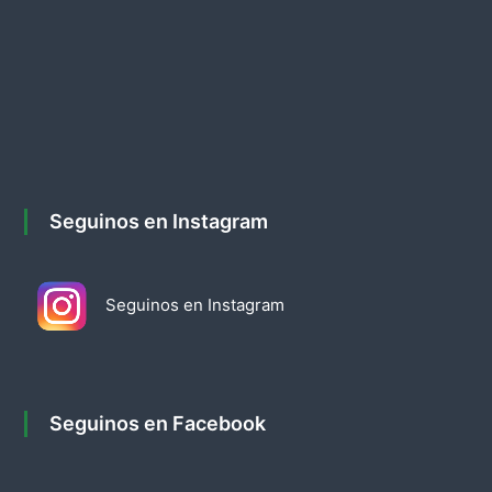
d
e
e
n
t
Seguinos en Instagram
r
Seguinos en Instagram
a
d
a
Seguinos en Facebook
s