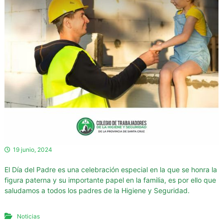
d
o
r
e
s
d
e
l
a
H
i
g
i
19 junio, 2024
e
El Día del Padre es una celebración especial en la que se honra la
n
figura paterna y su importante papel en la familia, es por ello que
e
saludamos a todos los padres de la Higiene y Seguridad.
y
S
Noticias
e