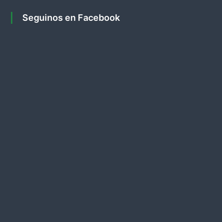
a
Seguinos en Facebook
s