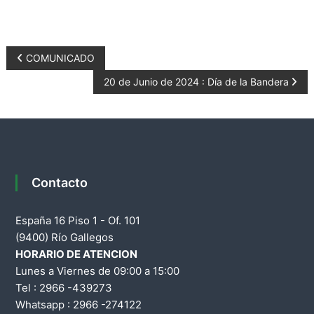
g
u
r
N
COMUNICADO
i
d
20 de Junio de 2024 : Día de la Bandera
a
a
d
v
d
e
e
l
a
g
Contacto
P
r
a
España 16 Piso 1 - Of. 101
o
(9400) Río Gallegos
c
v
HORARIO DE ATENCION
i
Lunes a Viernes de 09:00 a 15:00
i
n
Tel : 2966 -439273
c
Whatsapp : 2966 -274122
ó
i