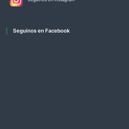
d
a
Seguinos en Facebook
s