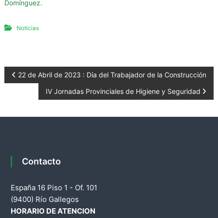
Domínguez.
g
u
Noticias
r
i
d
a
N
22 de Abril de 2023 : Día del Trabajador de la Construcción
d
d
IV Jornadas Provinciales de Higiene y Seguridad
a
e
l
v
a
P
e
r
o
g
Contacto
v
a
i
España 16 Piso 1 - Of. 101
n
(9400) Río Gallegos
c
c
HORARIO DE ATENCION
i