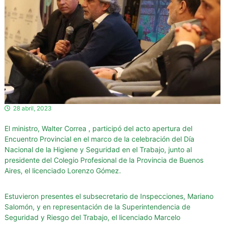
d
o
r
e
s
d
e
l
a
28 abril, 2023
H
i
El ministro,
Walter Correa
, participó del acto apertura del
g
Encuentro Provincial en el marco de la celebración del Día
i
Nacional de la Higiene y Seguridad en el
Trabajo, junto al
e
presidente del Colegio Profesional de la Provincia de Buenos
Aires, el licenciado Lorenzo Gómez.
n
e
y
Estuvieron presentes el subsecretario de Inspecciones, Mariano
Salomón, y en representación de la Superintendencia de
S
Seguridad y Riesgo del Trabajo, el licenciado Marcelo
e