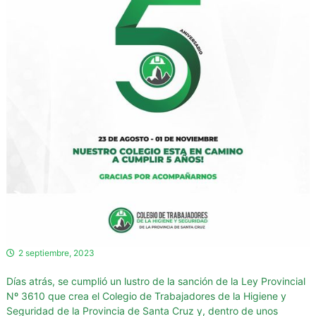
d
o
r
e
s
d
e
l
a
H
i
g
i
e
n
2 septiembre, 2023
e
y
Días atrás, se cumplió un lustro de la sanción de la Ley Provincial
S
Nº 3610 que crea el Colegio de Trabajadores de la Higiene y
e
Seguridad de la Provincia de Santa Cruz y, dentro de unos