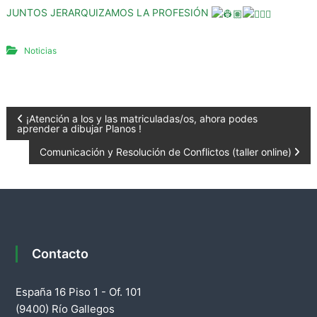
JUNTOS JERARQUIZAMOS LA PROFESIÓN
Noticias
N
¡Atención a los y las matriculadas/os, ahora podes
aprender a dibujar Planos !
a
Comunicación y Resolución de Conflictos (taller online)
v
e
g
Contacto
a
España 16 Piso 1 - Of. 101
c
(9400) Río Gallegos