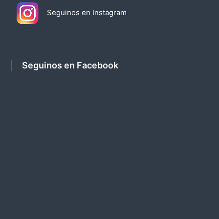
Seguinos en Instagram
d
a
s
Seguinos en Facebook