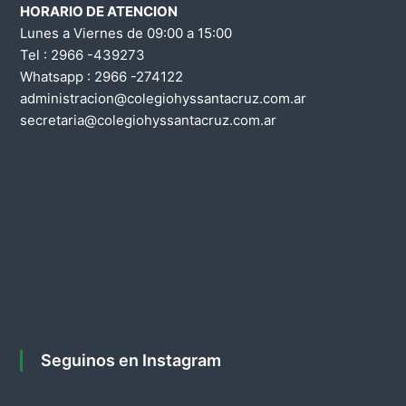
HORARIO DE ATENCION
i
Lunes a Viernes de 09:00 a 15:00
Tel : 2966 -439273
ó
Whatsapp : 2966 -274122
administracion@colegiohyssantacruz.com.ar
n
secretaria@colegiohyssantacruz.com.ar
d
e
e
n
t
r
Seguinos en Instagram
a