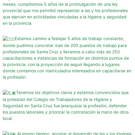
g
meses, cumpliremos 5 años de la promulgación de una ley
provincial que nos permitió representar a las y los profesionales
u
que ejercen en actividades vinculadas a la higiene y seguridad
r
en la provincia.
i
d
Estamos camino a festejar 5 años
de trabajo constante,
a
donde pudimos concretar más de 200 puestos de trabajo para
d
profesionales de Santa Cruz y llevamos a cabo más de 250
d
capacitaciones e instancias de formación en distintos puntos de
e
la provincia, con la proyección de seguir llegando a lugares
l
donde contamos con matriculados interesados en capacitarse en
a
la profesión.
P
r
Tenemos los objetivos claros y estamos convencidos que
o
la potestad del Colegio de Trabajadores de la Higiene y
v
Seguridad en Santa Cruz fue jerarquizar la profesión, defender
los puestos laborales y priorizar la contratación la mano de obra
i
local.
n
c
Al mismo tiempo, apostar al desarrollo de las y los jóvenes
i