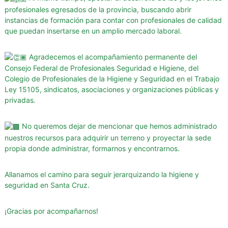
profesionales egresados de la provincia, buscando abrir
a
instancias de formación para contar con profesionales de calidad
d
que puedan insertarse en un amplio mercado laboral.
e
S
Agradecemos el acompañamiento permanente del
a
Consejo Federal de Profesionales Seguridad e Higiene
, del
n
Colegio de Profesionales de la Higiene y Seguridad en el Trabajo
t
Ley 15105
, sindicatos, asociaciones y organizaciones públicas y
a
privadas.
C
r
No queremos dejar de mencionar que hemos administrado
u
nuestros recursos para adquirir un terreno y proyectar la sede
z
propia donde administrar, formarnos y encontrarnos.
Allanamos el camino para seguir jerarquizando la higiene y
seguridad en Santa Cruz.
¡Gracias por acompañarnos!