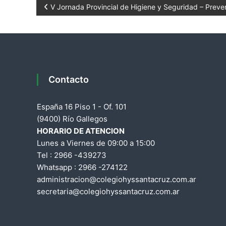
a
N
V Jornada Provincial de Higiene y Seguridad – Preve
d
a
e
S
v
a
n
e
t
Contacto
a
g
C
España 16 Piso 1 - Of. 101
r
a
(9400) Río Gallegos
u
HORARIO DE ATENCION
z
c
Lunes a Viernes de 09:00 a 15:00
Tel : 2966 -439273
i
Whatsapp : 2966 -274122
administracion@colegiohyssantacruz.com.ar
ó
secretaria@colegiohyssantacruz.com.ar
n