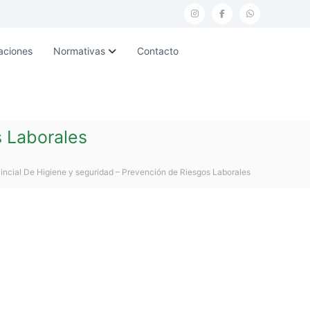
I
F
W
n
a
h
aciones
Normativas
Contacto
s
c
a
t
e
t
a
b
s
g
o
a
s Laborales
r
o
p
a
k
p
incial De Higiene y seguridad – Prevención de Riesgos Laborales
m