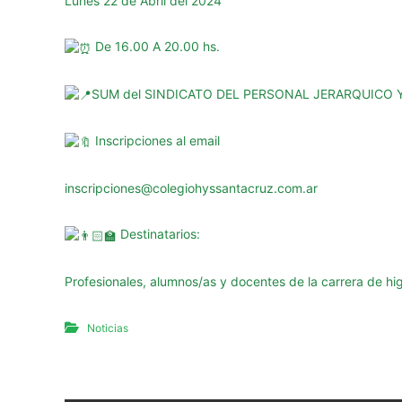
g
Lunes 22 de Abril del 2024
u
r
De 16.00 A 20.00 hs.
i
d
SUM del SINDICATO DEL PERSONAL JERARQUICO 
a
d
Inscripciones al email
d
e
inscripciones@colegiohyssantacruz.com.ar
l
a
Destinatarios:
P
r
o
Profesionales, alumnos/as y docentes de la carrera de hi
v
i
Noticias
n
c
i